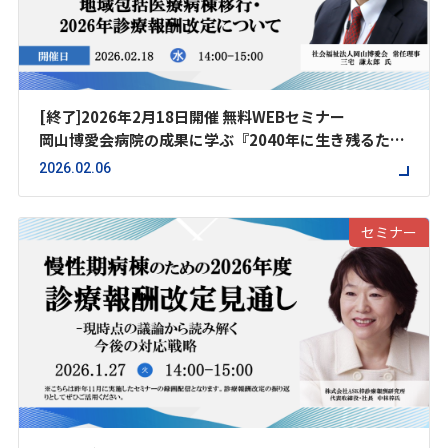
[終了]2026年2月18日開催 無料WEBセミナー
岡山博愛会病院の成果に学ぶ『2040年に生き残るため
の人材採用・育成と病院経営改革』
2026.02.06
― 地域包括医療病棟移行・2026年診療報酬改定につい
て ―
セミナー