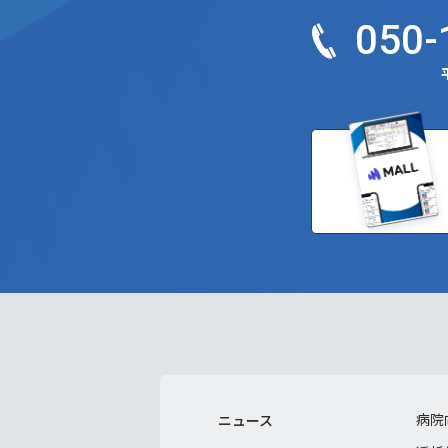
050-
平
病院
ニュース