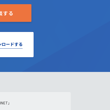
談する
ンロードする
NET」