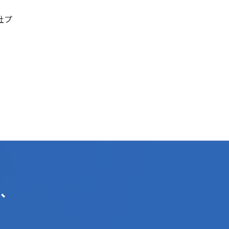
社プ
々、