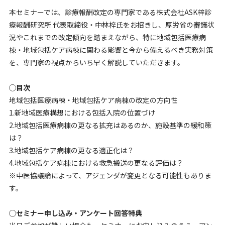
本セミナーでは、診療報酬改定の専門家である株式会社ASK梓診
療報酬研究所 代表取締役・中林梓氏をお招きし、厚労省の審議状
況やこれまでの改定傾向を踏まえながら、特に地域包括医療病
棟・地域包括ケア病棟に関わる影響と今から備えるべき実務対策
を、専門家の視点からいち早く解説していただきます。
◯目次
地域包括医療病棟・地域包括ケア病棟の改定の方向性
1.新地域医療構想における包括入院の位置づけ
2.地域包括医療病棟の更なる拡充はあるのか、施設基準の緩和策
は？
3.地域包括ケア病棟の更なる適正化は？
4.地域包括ケア病棟における救急搬送の更なる評価は？
※中医協議論によって、アジェンダが変更となる可能性もありま
す。
◯セミナー申し込み・アンケート回答特典