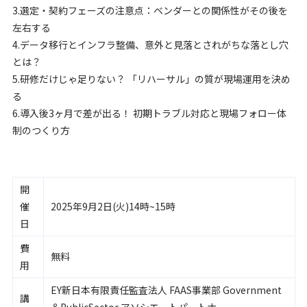
3.選定・契約フェーズの注意点：ベンダーとの関係性がその後を
左右する
4.データ移行とインフラ整備、意外と見落とされがちな落とし穴
とは？
5.研修だけじゃ足りない？ 「リハーサル」の質が現場運用を決め
る
6.導入後3ヶ月で差が出る！ 初期トラブル対応と現場フォロー体
制のつくり方
開
催
2025年9月2日(火)14時~15時
日
費
無料
用
EY新日本有限責任監査法人 FAAS事業部 Government
講
＆PublicSector アソシエートパートナー