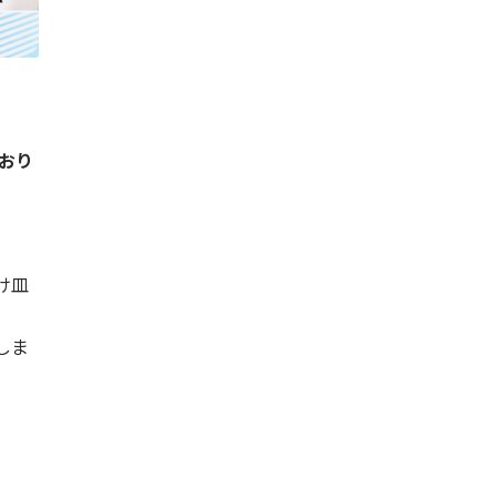
おり
け皿
しま