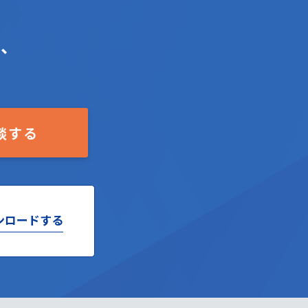
々、
談する
ンロードする