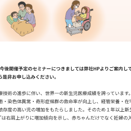
。今後開催予定のセミナーにつきましては弊社HPよりご案内し
ら是非お申し込みください。
療技術の進歩に伴い、世界一の新生児医療成績を誇っています
患・染色体異常・奇形症候群の救命率が向上し、経管栄養・在
依存度の高い児の増加をもたらしました。そのため１年以上新
院児”は右肩上がりに増加傾向を示し、赤ちゃんだけでなく妊婦の