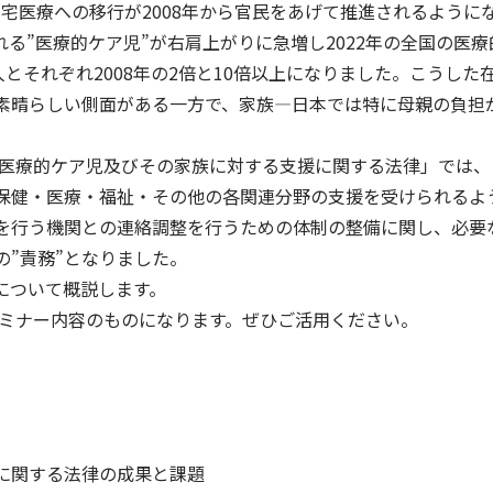
在宅医療への移行が2008年から官民をあげて推進されるように
る”医療的ケア児”が右肩上がりに急増し2022年の全国の医療
49人とそれぞれ2008年の2倍と10倍以上になりました。こうした
素晴らしい側面がある一方で、家族―日本では特に母親の負担
「医療的ケア児及びその家族に対する支援に関する法律」では、
な保健・医療・福祉・その他の各関連分野の支援を受けられるよ
を行う機関との連絡調整を行うための体制の整備に関し、必要
”責務”となりました。
について概説します。
したセミナー内容のものになります。ぜひご活用ください。
に関する法律の成果と課題