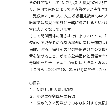
その打開策として“NICU長期入院児”の小児
り、在宅で家族によって医療的ケアが実施され
ア児数は20,385人、人工呼吸器児数は5,4
医療では病児が家族と一緒に過ごせるという
常に大きくなっています。
そこで関係団体の働き掛けにより2021年の
療的ケア児がその心身の状況に応じた適切
保健、医療、福祉その他の各関連分野の支援
置を講づること」が地方公共団体と関係省庁の
今回のセミナーではこの支援法の成果と課題
※こちらは2024年10月21日(月)に開催
◯目次
１．NICU長期入院児問題
２．小児の在宅医療の特徴
３．医療的ケア児及びその家族に対する支援