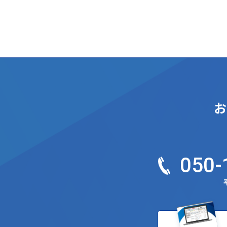
お
050-
平