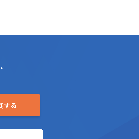
々、
談する