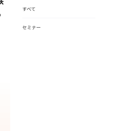
族
すべて
る
セミナー