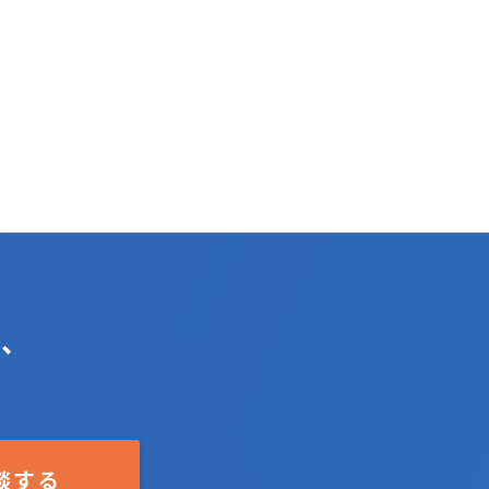
々、
談する