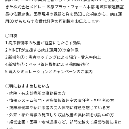
きた株式会社メドレー 医療プラットフォーム本部 地域医療連携室
長の佐藤忠也。医療現場の課題と負を熟知した視点から、病床運
用DXがもたらす次世代経営の可能性をお伝えします。
◯目次
1.病床稼働率の改善が経営にもたらす効果
2.MINETが支援する病床運用DXの全体像
3.新機能①：患者マッチングによる紹介・受入率向上
4.新機能②：ベッド管理機能による稼働最適化
5.導入シミュレーションとキャンペーンのご案内
◯特におすすめしたい方
・病院・有床診療所の事務長の方
・情報システム部門・医療情報管理室の責任者・担当者の方
・病床稼働率や紹介患者の受入体制に課題を感じている方
・外来・紹介導線の見直しや収益改善の具体策を検討中の方
・経営企画・医事・地域連携など、部門を越えて経営改善に携わ
る方