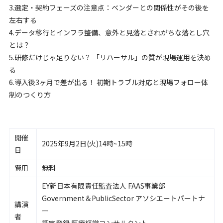
3.選定・契約フェーズの注意点：ベンダーとの関係性がその後を
左右する
4.データ移行とインフラ整備、意外と見落とされがちな落とし穴
とは？
5.研修だけじゃ足りない？ 「リハーサル」の質が現場運用を決め
る
6.導入後3ヶ月で差が出る！ 初期トラブル対応と現場フォロー体
制のつくり方
開催
2025年9月2日(火)14時~15時
日
費用
無料
EY新日本有限責任監査法人 FAAS事業部
Government＆PublicSector アソシエートパートナ
講演
ー
者
認定登録 医療経営コンサルタント