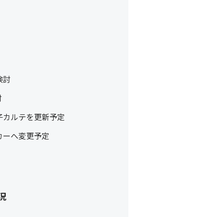
）
検討
討
子カルテを更新予定
カーへ変更予定
況