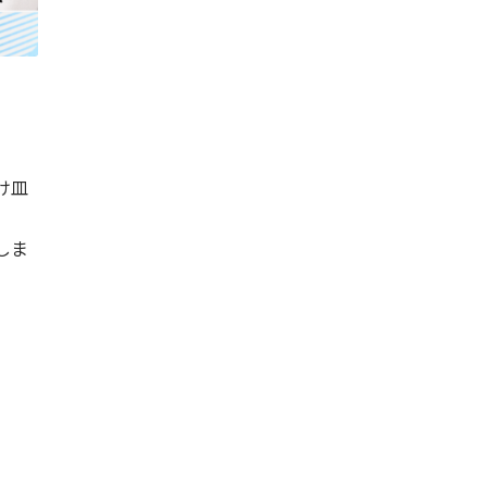
け皿
しま