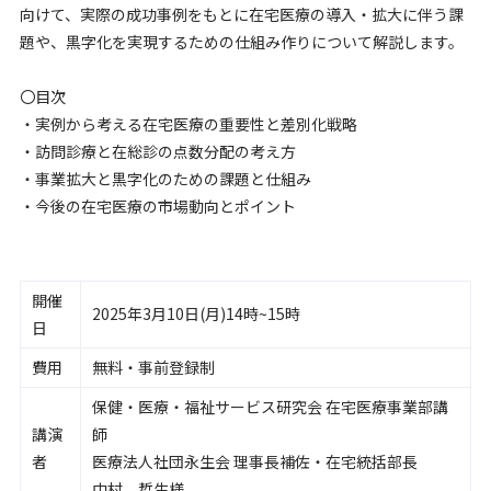
向けて、実際の成功事例をもとに在宅医療の導入・拡大に伴う課
題や、黒字化を実現するための仕組み作りについて解説します。
〇目次
・実例から考える在宅医療の重要性と差別化戦略
・訪問診療と在総診の点数分配の考え方
・事業拡大と黒字化のための課題と仕組み
・今後の在宅医療の市場動向とポイント
開催
2025年3月10日(月)14時~15時
日
費用
無料・事前登録制
保健・医療・福祉サービス研究会 在宅医療事業部講
講演
師
者
医療法人社団永生会 理事長補佐・在宅統括部長
中村 哲生様