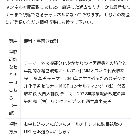
ャンネルを開設致しました。 厳選した過去セミナーから最新セミ
ナーまで視聴できるチャンネルになっております。 ぜひこの機会
にご登録いただき情報収集にお役立て下さい。
費用
無料・事前登録制
視聴
可能
テーマ：外来機能分化やかかりつけ医療機能の強化と
なセ
中期的な経営戦略について (株)MMオフィス代表取締
ミナ
役 工藤高氏 テーマ：2040年に生き残るためのデジタ
ーは
ル化促進セミナー MICTコンサルティング（株） 代表
こち
取締役 大西大輔氏 テーマ：2022年診療報酬改定の詳
ら
細解説 （株）リンクアップラボ 酒井真由美氏
（一
部）
視聴
お申し込みいただいたメールアドレスに動画視聴の
方法
URLをお送りいたします