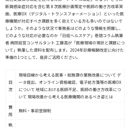
新興感染症対応を含む第 8 次医療計画策定や医師の働き方改革実
施、医療DX（デジタル・トランスフォーメーション）といった医
療機関が対応すべき課題を多く抱えている方も多いのではないで
しょうか。そのような状況で事務長はどのような情報を把握し、
どのような対応が必要なのか「日経ヘルスケア」巻頭コラム執筆
者 病院経営コンサルタント 工藤高が「医療現場の現状と課題につ
いて」執筆した資料を配布します。2024年診療報酬改定に向けた
準備の1つとして、是非ご活用ください。
現場目線から考える医事・総務課の業務改善について デ
目
ータ提出、オンライン資格確認、電子処方箋等の医療DX
次
について 地域における医師不足、医師の働き方改革につ
いて 現場改善から考える医療機関のあるべき姿とは
費
無料・事前登録制
用
執