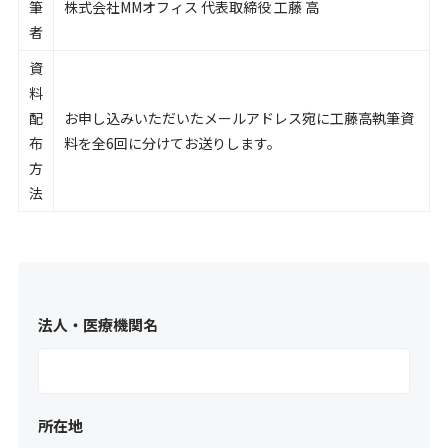
筆
株式会社MMオフィス 代表取締役 工藤 高
者
資
料
配
お申し込みいただいたメールアドレス宛に工藤高執筆資
布
料を全6回に分けてお送りします。
方
法
法人・医療機関名
所在地